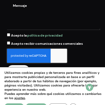
Acepto la
política de privacidad
Acepto recibir comunicaciones comerciales
Enviar
Utilizamos cookies propias y de terceros para fines analíticos y
para mostrarte publicidad personalizada en base a un perfil
elaborado a partir de tus hábitos de navegación (por ejemplo,
páginas visitadas). Utilizamos cookies para ofrecerte la mejor
Aviso legal
experiencia en nuestra web.
Política de privacidad
Puedes aprender más sobre qué cookies utilizamos o cambiarlas
en los
ajustes
.
Contacto