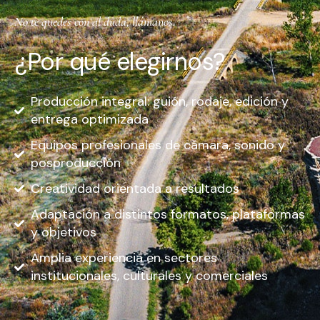
No te quedes con al duda, llámanos.
¿Por qué elegirnos?
Producción integral: guión, rodaje, edición y
entrega optimizada
Equipos profesionales de cámara, sonido y
posproducción
Creatividad orientada a resultados
Adaptación a distintos formatos, plataformas
y objetivos
Amplia experiencia en sectores
institucionales, culturales y comerciales