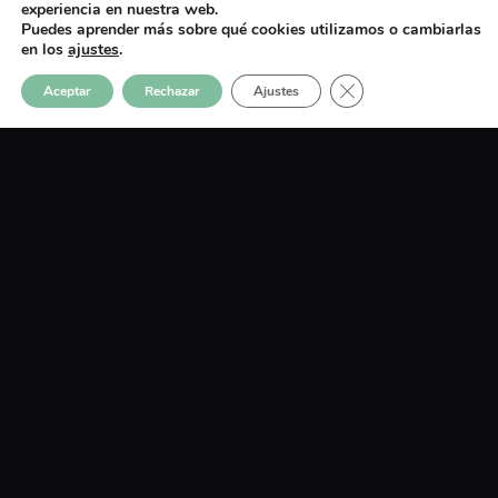
experiencia en nuestra web.
Puedes aprender más sobre qué cookies utilizamos o cambiarlas
en los
ajustes
.
Cerrar el banner de c
Aceptar
Rechazar
Ajustes
URUEÑA
Lorem fistrum por la gloria de mi madre esse
jarl aliqua llevame al sircoo.
Saber más